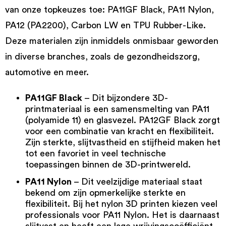
van onze topkeuzes toe: PA11GF Black, PA11 Nylon,
PA12 (PA2200), Carbon LW en TPU Rubber-Like.
Deze materialen zijn inmiddels onmisbaar geworden
in diverse branches, zoals de gezondheidszorg,
automotive en meer.
PA11GF Black
– Dit bijzondere 3D-
printmateriaal is een samensmelting van PA11
(polyamide 11) en glasvezel.
PA12GF Black
zorgt
voor een combinatie van kracht en flexibiliteit.
Zijn sterkte, slijtvastheid en stijfheid maken het
tot een favoriet in veel technische
toepassingen binnen de 3D-printwereld.
PA11 Nylon
– Dit veelzijdige materiaal staat
bekend om zijn opmerkelijke sterkte en
flexibiliteit. Bij het
nylon 3D printen
kiezen veel
professionals voor
PA11 Nylon
. Het is daarnaast
slijtvast en heeft een lage wrijvingscoëfficiënt.