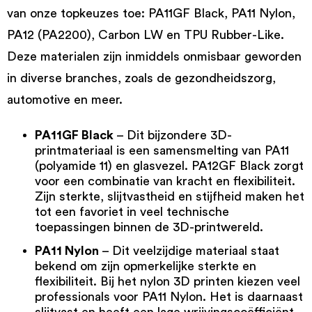
van onze topkeuzes toe: PA11GF Black, PA11 Nylon,
PA12 (PA2200), Carbon LW en TPU Rubber-Like.
Deze materialen zijn inmiddels onmisbaar geworden
in diverse branches, zoals de gezondheidszorg,
automotive en meer.
PA11GF Black
– Dit bijzondere 3D-
printmateriaal is een samensmelting van PA11
(polyamide 11) en glasvezel.
PA12GF Black
zorgt
voor een combinatie van kracht en flexibiliteit.
Zijn sterkte, slijtvastheid en stijfheid maken het
tot een favoriet in veel technische
toepassingen binnen de 3D-printwereld.
PA11 Nylon
– Dit veelzijdige materiaal staat
bekend om zijn opmerkelijke sterkte en
flexibiliteit. Bij het
nylon 3D printen
kiezen veel
professionals voor
PA11 Nylon
. Het is daarnaast
slijtvast en heeft een lage wrijvingscoëfficiënt.