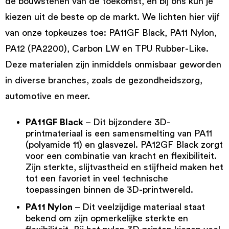
de bouwstenen van de toekomst, en bij ons kun je
kiezen uit de beste op de markt. We lichten hier vijf
van onze topkeuzes toe: PA11GF Black, PA11 Nylon,
PA12 (PA2200), Carbon LW en TPU Rubber-Like.
Deze materialen zijn inmiddels onmisbaar geworden
in diverse branches, zoals de gezondheidszorg,
automotive en meer.
PA11GF Black
– Dit bijzondere 3D-
printmateriaal is een samensmelting van PA11
(polyamide 11) en glasvezel.
PA12GF Black
zorgt
voor een combinatie van kracht en flexibiliteit.
Zijn sterkte, slijtvastheid en stijfheid maken het
tot een favoriet in veel technische
toepassingen binnen de 3D-printwereld.
PA11 Nylon
– Dit veelzijdige materiaal staat
bekend om zijn opmerkelijke sterkte en