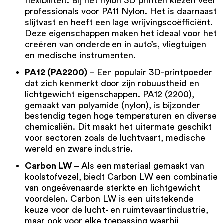
flexibiliteit. Bij het
nylon 3D printen
kiezen veel
professionals voor
PA11 Nylon
. Het is daarnaast
slijtvast en heeft een lage wrijvingscoëfficiënt.
Deze eigenschappen maken het ideaal voor het
creëren van onderdelen in auto’s, vliegtuigen
en medische instrumenten.
PA12 (PA2200)
– Een populair 3D-printpoeder
dat zich kenmerkt door zijn robuustheid en
lichtgewicht eigenschappen.
PA12 (2200)
,
gemaakt van polyamide (nylon), is bijzonder
bestendig tegen hoge temperaturen en diverse
chemicaliën. Dit maakt het uitermate geschikt
voor sectoren zoals de luchtvaart, medische
wereld en zware industrie.
Carbon LW
– Als een materiaal gemaakt van
koolstofvezel, biedt Carbon LW een combinatie
van ongeëvenaarde sterkte en lichtgewicht
voordelen.
Carbon LW
is een uitstekende
keuze voor de lucht- en ruimtevaartindustrie,
maar ook voor elke toepassing waarbij