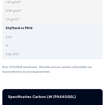
1.22 g/cm³
0.95 g/cm³
1.11 g/cm³
Stijfheid vs PA12
2.2x
1x
3.8x (XY)
Bron: EOS/ALM datasheets. Waarden kunnen varieren afhankelijk van
bouworiëntatie en procesparameters.
Specificaties Carbon LW (PA640GSL)