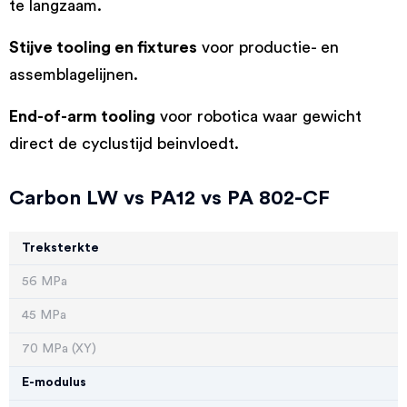
te langzaam.
Stijve tooling en fixtures
voor productie- en
assemblagelijnen.
End-of-arm tooling
voor robotica waar gewicht
direct de cyclustijd beinvloedt.
Carbon LW vs PA12 vs PA 802-CF
Treksterkte
56 MPa
45 MPa
70 MPa (XY)
E-modulus