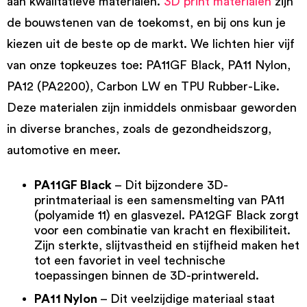
aan kwalitatieve materialen.
3D print materialen
zijn
de bouwstenen van de toekomst, en bij ons kun je
kiezen uit de beste op de markt. We lichten hier vijf
van onze topkeuzes toe: PA11GF Black, PA11 Nylon,
PA12 (PA2200), Carbon LW en TPU Rubber-Like.
Deze materialen zijn inmiddels onmisbaar geworden
in diverse branches, zoals de gezondheidszorg,
automotive en meer.
PA11GF Black
– Dit bijzondere 3D-
printmateriaal is een samensmelting van PA11
(polyamide 11) en glasvezel.
PA12GF Black
zorgt
voor een combinatie van kracht en flexibiliteit.
Zijn sterkte, slijtvastheid en stijfheid maken het
tot een favoriet in veel technische
toepassingen binnen de 3D-printwereld.
PA11 Nylon
– Dit veelzijdige materiaal staat