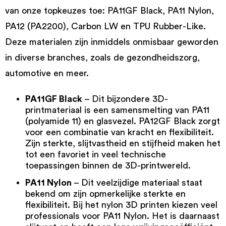
van onze topkeuzes toe: PA11GF Black, PA11 Nylon,
PA12 (PA2200), Carbon LW en TPU Rubber-Like.
Deze materialen zijn inmiddels onmisbaar geworden
in diverse branches, zoals de gezondheidszorg,
automotive en meer.
PA11GF Black
– Dit bijzondere 3D-
printmateriaal is een samensmelting van PA11
(polyamide 11) en glasvezel.
PA12GF Black
zorgt
voor een combinatie van kracht en flexibiliteit.
Zijn sterkte, slijtvastheid en stijfheid maken het
tot een favoriet in veel technische
toepassingen binnen de 3D-printwereld.
PA11 Nylon
– Dit veelzijdige materiaal staat
bekend om zijn opmerkelijke sterkte en
flexibiliteit. Bij het
nylon 3D printen
kiezen veel
professionals voor
PA11 Nylon
. Het is daarnaast