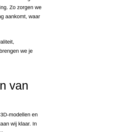
ring. Zo zorgen we
ing aankomt, waar
liteit,
 brengen we je
en van
: 3D-modellen en
aan wij klaar. In