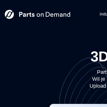
Ind
3D
Part
Wil je
Upload 