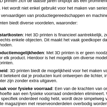
3D printen zich de laatste jaren ontpopt als een prominen
Het wordt niet enkel gebruikt voor het maken van series
t vervaardigen van productiegereedschappen en machin
inten biedt diverse voordelen, waaronder:
startkosten
: Het 3D printen is financieel aantrekkelijk, z
lechts enkele objecten. Dit maakt het vaak goedkoper dan
hoden.
roductiemogelijkheden
: Met 3D printen is er geen nood
r elk product. Hierdoor is het mogelijk om diverse mode
 printen.
heid
: 3D printen biedt de mogelijkheid voor het maken 
t betekent dat je producten kunt ontwerpen die lichter, 
nter zijn zonder extra uitgaven.
ak voor fysieke voorraad
: Een van de krachten van on
ehoefte aan een fysieke voorraad onderdelen elimineert.
specifiek onderdeel nodig hebt, wordt deze simpelweg vo
te magazijnen met reserveonderdelen overbodig worden