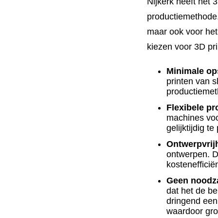
Nijkerk heeft het 
productiemethode. 
maar ook voor he
kiezen voor 3D pr
Minimale op
printen van s
productiemet
Flexibele p
machines voo
gelijktijdig te
Ontwerpvrij
ontwerpen. Di
kostenefficië
Geen noodza
dat het de b
dringend een 
waardoor gro