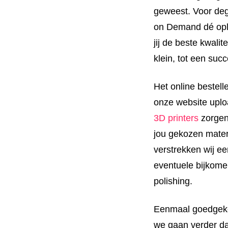
geweest. Voor dege
on Demand dé opl
jij de beste kwalit
klein, tot een suc
Het online bestelle
onze website upl
3D printers
zorgen 
jou gekozen mate
verstrekken wij ee
eventuele bijkome
polishing.
Eenmaal goedgekeu
we gaan verder da