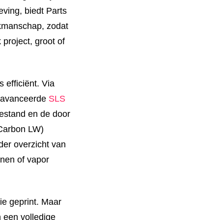
ving, biedt Parts
kmanschap, zodat
 project, groot of
 efficiënt. Via
geavanceerde
SLS
bestand en de door
 Carbon LW)
der overzicht van
nen of vapor
e geprint. Maar
n een volledige