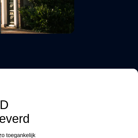
3D
leverd
zo toegankelijk