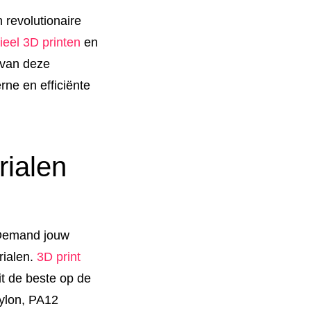
 revolutionaire
rieel 3D printen
en
 van deze
ne en efficiënte
rialen
n Demand jouw
rialen.
3D print
it de beste op de
Nylon, PA12