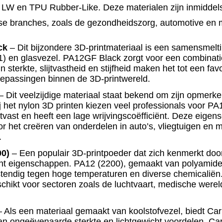
LW en TPU Rubber-Like. Deze materialen zijn inmiddel
se branches, zoals de gezondheidszorg, automotive en 
ck
– Dit bijzondere 3D-printmateriaal is een samensmel
1) en glasvezel.
PA12GF Black
zorgt voor een combinati
 Zijn sterkte, slijtvastheid en stijfheid maken het tot een fav
oepassingen binnen de 3D-printwereld.
 Dit veelzijdige materiaal staat bekend om zijn opmerkel
ij het
nylon 3D printen
kiezen veel professionals voor
PA1
jtvast en heeft een lage wrijvingscoëfficiënt. Deze eig
or het creëren van onderdelen in auto’s, vliegtuigen en 
.
0)
– Een populair 3D-printpoeder dat zich kenmerkt door
cht eigenschappen.
PA12 (2200)
, gemaakt van polyamide 
stendig tegen hoge temperaturen en diverse chemicaliën.
schikt voor sectoren zoals de luchtvaart, medische were
 Als een materiaal gemaakt van koolstofvezel, biedt C
an ongeëvenaarde sterkte en lichtgewicht voordelen.
Ca