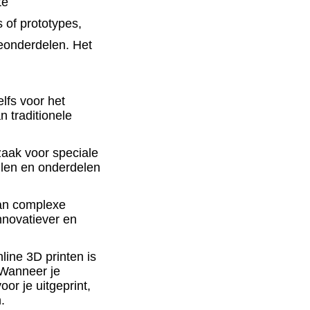
te
 of prototypes,
eonderdelen. Het
elfs voor het
 traditionele
zaak voor speciale
llen en onderdelen
van complexe
innovatiever en
line 3D printen is
 Wanneer je
or je uitgeprint,
.