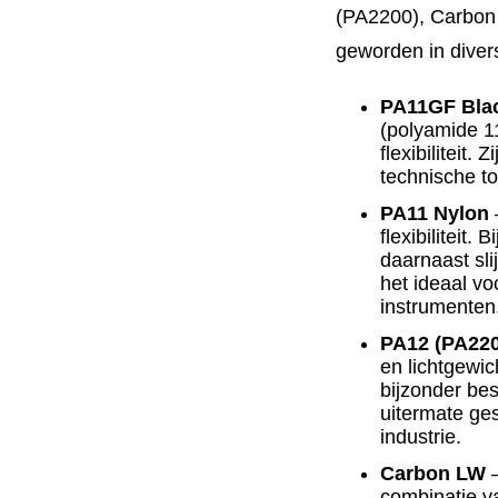
(PA2200), Carbon 
geworden in diver
PA11GF Bla
(polyamide 1
flexibiliteit.
technische t
PA11 Nylon
–
flexibiliteit. B
daarnaast sli
het ideaal vo
instrumenten
PA12 (PA220
en lichtgewi
bijzonder be
uitermate ge
industrie.
Carbon LW
–
combinatie v