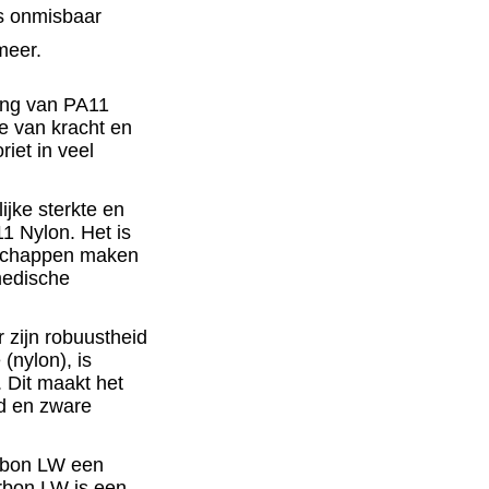
s onmisbaar
meer.
ting van PA11
e van kracht en
oriet in veel
ijke sterkte en
1 Nylon
. Het is
enschappen maken
medische
 zijn robuustheid
(nylon), is
 Dit maakt het
ld en zware
arbon LW een
rbon LW
is een