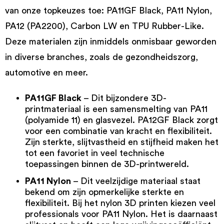
van onze topkeuzes toe: PA11GF Black, PA11 Nylon,
PA12 (PA2200), Carbon LW en TPU Rubber-Like.
Deze materialen zijn inmiddels onmisbaar geworden
in diverse branches, zoals de gezondheidszorg,
automotive en meer.
PA11GF Black
– Dit bijzondere 3D-
printmateriaal is een samensmelting van PA11
(polyamide 11) en glasvezel.
PA12GF Black
zorgt
voor een combinatie van kracht en flexibiliteit.
Zijn sterkte, slijtvastheid en stijfheid maken het
tot een favoriet in veel technische
toepassingen binnen de 3D-printwereld.
PA11 Nylon
– Dit veelzijdige materiaal staat
bekend om zijn opmerkelijke sterkte en
flexibiliteit. Bij het
nylon 3D printen
kiezen veel
professionals voor
PA11 Nylon
. Het is daarnaast