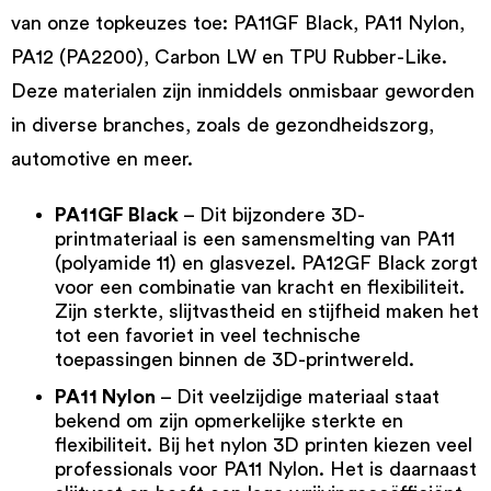
van onze topkeuzes toe: PA11GF Black, PA11 Nylon,
PA12 (PA2200), Carbon LW en TPU Rubber-Like.
Deze materialen zijn inmiddels onmisbaar geworden
in diverse branches, zoals de gezondheidszorg,
automotive en meer.
PA11GF Black
– Dit bijzondere 3D-
printmateriaal is een samensmelting van PA11
(polyamide 11) en glasvezel.
PA12GF Black
zorgt
voor een combinatie van kracht en flexibiliteit.
Zijn sterkte, slijtvastheid en stijfheid maken het
tot een favoriet in veel technische
toepassingen binnen de 3D-printwereld.
PA11 Nylon
– Dit veelzijdige materiaal staat
bekend om zijn opmerkelijke sterkte en
flexibiliteit. Bij het
nylon 3D printen
kiezen veel
professionals voor
PA11 Nylon
. Het is daarnaast