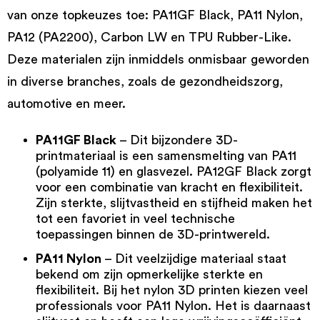
van onze topkeuzes toe: PA11GF Black, PA11 Nylon,
PA12 (PA2200), Carbon LW en TPU Rubber-Like.
Deze materialen zijn inmiddels onmisbaar geworden
in diverse branches, zoals de gezondheidszorg,
automotive en meer.
PA11GF Black
– Dit bijzondere 3D-
printmateriaal is een samensmelting van PA11
(polyamide 11) en glasvezel.
PA12GF Black
zorgt
voor een combinatie van kracht en flexibiliteit.
Zijn sterkte, slijtvastheid en stijfheid maken het
tot een favoriet in veel technische
toepassingen binnen de 3D-printwereld.
PA11 Nylon
– Dit veelzijdige materiaal staat
bekend om zijn opmerkelijke sterkte en
flexibiliteit. Bij het
nylon 3D printen
kiezen veel
professionals voor
PA11 Nylon
. Het is daarnaast