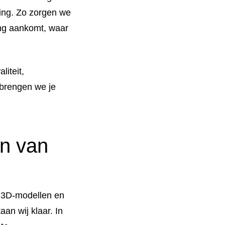
ring. Zo zorgen we
ing aankomt, waar
liteit,
 brengen we je
en van
: 3D-modellen en
aan wij klaar. In