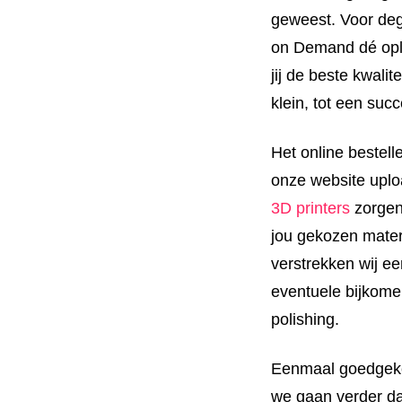
geweest. Voor deg
on Demand dé opl
jij de beste kwalit
klein, tot een suc
Het online bestelle
onze website upl
3D printers
zorgen 
jou gekozen mate
verstrekken wij ee
eventuele bijkome
polishing.
Eenmaal goedgekeu
we gaan verder da