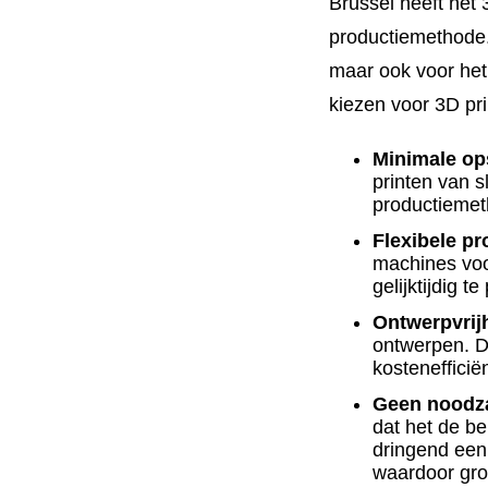
Brussel heeft het 
productiemethode. 
maar ook voor he
kiezen voor 3D pr
Minimale op
printen van s
productiemet
Flexibele p
machines voo
gelijktijdig te
Ontwerpvrij
ontwerpen. Di
kostenefficië
Geen noodza
dat het de b
dringend een 
waardoor gro