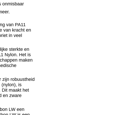
s onmisbaar
meer.
ting van PA11
e van kracht en
oriet in veel
ijke sterkte en
1 Nylon
. Het is
enschappen maken
medische
 zijn robuustheid
(nylon), is
 Dit maakt het
ld en zware
arbon LW een
rbon LW
is een