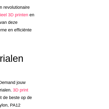
n revolutionaire
rieel 3D printen
en
 van deze
ne en efficiënte
rialen
n Demand jouw
rialen.
3D print
it de beste op de
Nylon, PA12