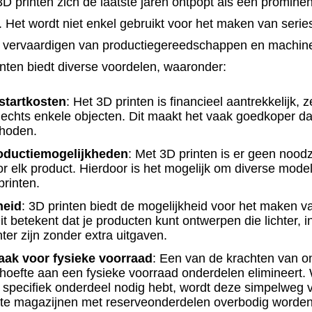
3D printen zich de laatste jaren ontpopt als een promine
Het wordt niet enkel gebruikt voor het maken van series
t vervaardigen van productiegereedschappen en machin
inten biedt diverse voordelen, waaronder:
startkosten
: Het 3D printen is financieel aantrekkelijk, z
lechts enkele objecten. Dit maakt het vaak goedkoper dan
hoden.
roductiemogelijkheden
: Met 3D printen is er geen nood
r elk product. Hierdoor is het mogelijk om diverse mode
 printen.
heid
: 3D printen biedt de mogelijkheid voor het maken 
t betekent dat je producten kunt ontwerpen die lichter, 
nter zijn zonder extra uitgaven.
ak voor fysieke voorraad
: Een van de krachten van on
ehoefte aan een fysieke voorraad onderdelen elimineert.
specifiek onderdeel nodig hebt, wordt deze simpelweg vo
te magazijnen met reserveonderdelen overbodig worden