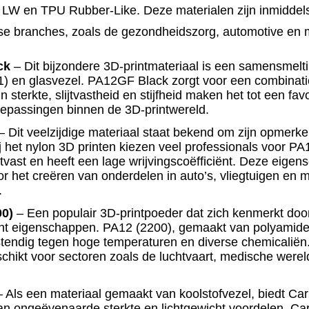
LW en TPU Rubber-Like. Deze materialen zijn inmiddel
se branches, zoals de gezondheidszorg, automotive en 
ck
– Dit bijzondere 3D-printmateriaal is een samensmel
1) en glasvezel.
PA12GF Black
zorgt voor een combinati
 Zijn sterkte, slijtvastheid en stijfheid maken het tot een fav
oepassingen binnen de 3D-printwereld.
 Dit veelzijdige materiaal staat bekend om zijn opmerkel
ij het
nylon 3D printen
kiezen veel professionals voor
PA1
jtvast en heeft een lage wrijvingscoëfficiënt. Deze eig
or het creëren van onderdelen in auto’s, vliegtuigen en 
.
0)
– Een populair 3D-printpoeder dat zich kenmerkt door
cht eigenschappen.
PA12 (2200)
, gemaakt van polyamide 
stendig tegen hoge temperaturen en diverse chemicaliën.
schikt voor sectoren zoals de luchtvaart, medische were
 Als een materiaal gemaakt van koolstofvezel, biedt C
an ongeëvenaarde sterkte en lichtgewicht voordelen.
Ca