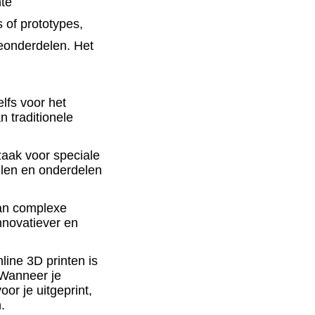
nte
 of prototypes,
eonderdelen. Het
elfs voor het
 traditionele
zaak voor speciale
llen en onderdelen
van complexe
innovatiever en
line 3D printen is
 Wanneer je
or je uitgeprint,
.