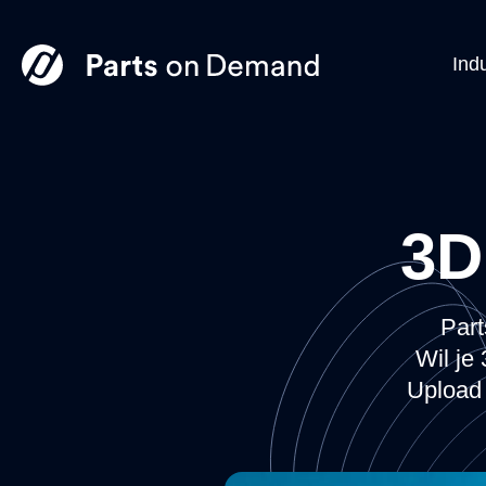
Ind
3D
Part
Wil je 
Upload 