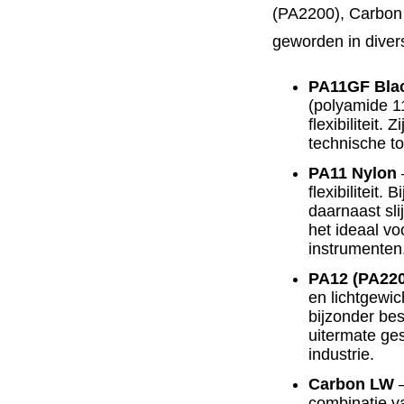
(PA2200), Carbon 
geworden in diver
PA11GF Bla
(polyamide 1
flexibiliteit.
technische t
PA11 Nylon
–
flexibiliteit. B
daarnaast sli
het ideaal vo
instrumenten
PA12 (PA220
en lichtgewi
bijzonder be
uitermate ge
industrie.
Carbon LW
–
combinatie v