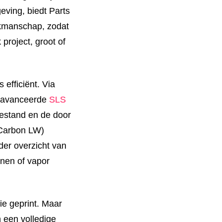
eving, biedt Parts
kmanschap, zodat
 project, groot of
 efficiënt. Via
geavanceerde
SLS
bestand en de door
 Carbon LW)
der overzicht van
nen of vapor
e geprint. Maar
n een volledige