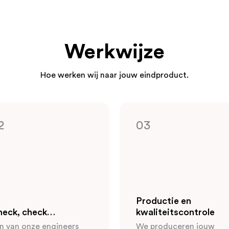
Werkwijze
Hoe werken wij naar jouw eindproduct.
2
03
Productie en
heck, check…
kwaliteitscontrole
n van onze engineers
We produceren jouw