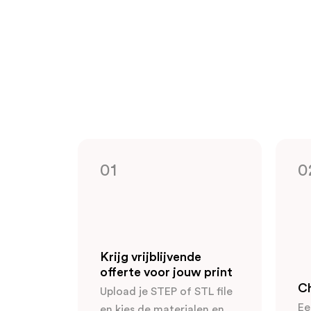
01
0
Krijg vrijblijvende
offerte voor jouw print
C
Upload je STEP of STL file
Ee
en kies de materialen en