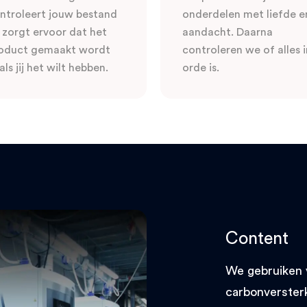
ntroleert jouw bestand
onderdelen met liefde e
 zorgt ervoor dat het
aandacht. Daarna
oduct gemaakt wordt
controleren we of alles i
als jij het wilt hebben.
orde is.
Content
We gebruiken 
carbonverster