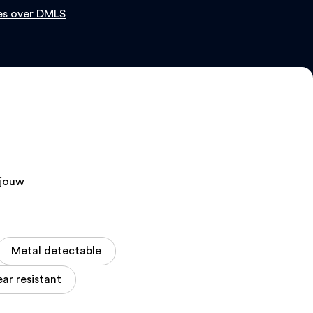
es over DMLS
 jouw
Metal detectable
ar resistant