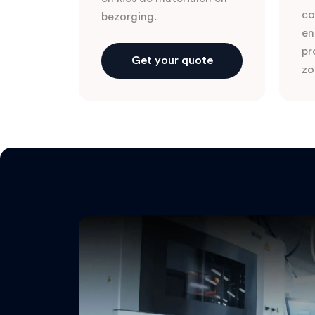
co
bezorging.
en
pr
Get your quote
zo