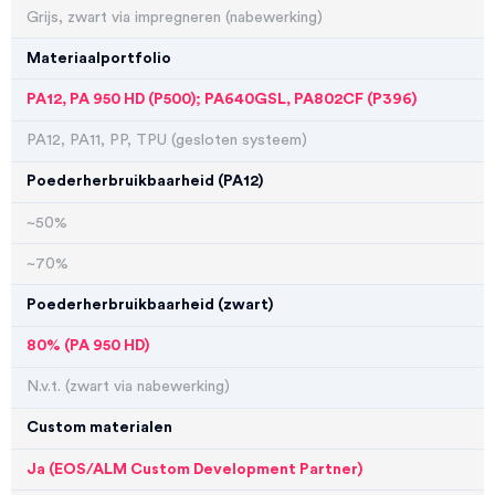
Grijs, zwart via impregneren (nabewerking)
Materiaalportfolio
PA12, PA 950 HD (P500); PA640GSL, PA802CF (P396)
PA12, PA11, PP, TPU (gesloten systeem)
Poederherbruikbaarheid (PA12)
~50%
~70%
Poederherbruikbaarheid (zwart)
80% (PA 950 HD)
N.v.t. (zwart via nabewerking)
Custom materialen
Ja (EOS/ALM Custom Development Partner)