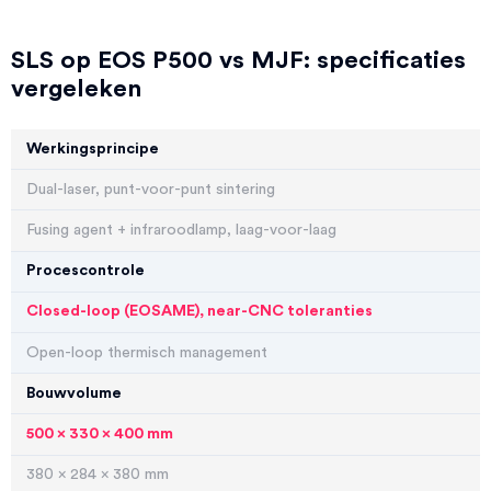
SLS op EOS P500 vs MJF: specificaties
vergeleken
Werkingsprincipe
Dual-laser, punt-voor-punt sintering
Fusing agent + infraroodlamp, laag-voor-laag
Procescontrole
Closed-loop (EOSAME), near-CNC toleranties
Open-loop thermisch management
Bouwvolume
500 x 330 x 400 mm
380 x 284 x 380 mm