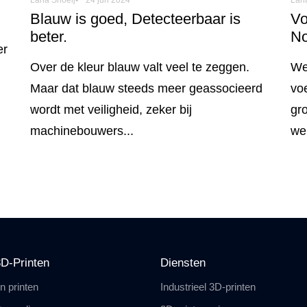
Blauw is goed, Detecteerbaar is
Vo
beter.
N
er
Over de kleur blauw valt veel te zeggen.
We
Maar dat blauw steeds meer geassocieerd
vo
n
wordt met veiligheid, zeker bij
gr
machinebouwers...
wer
D-Printen
Diensten
n printen
Industrieel 3D-printen