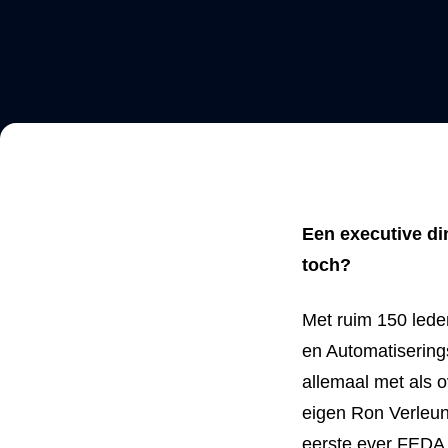
Een executive din
toch?
Met ruim 150 lede
en Automatisering
allemaal met als 
eigen Ron Verleun
eerste ever FEDA 