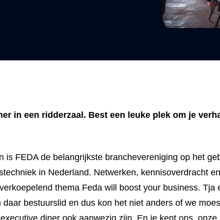
er in een ridderzaal. Best een leuke plek om je verha
n is FEDA de belangrijkste branchevereniging op het geb
stechniek in Nederland. Netwerken, kennisoverdracht 
overkoepelend thema Feda will boost your business. Tja 
 daar bestuurslid en dus kon het niet anders of we moest
executive diner ook aanwezig zijn. En je kent ons, onz