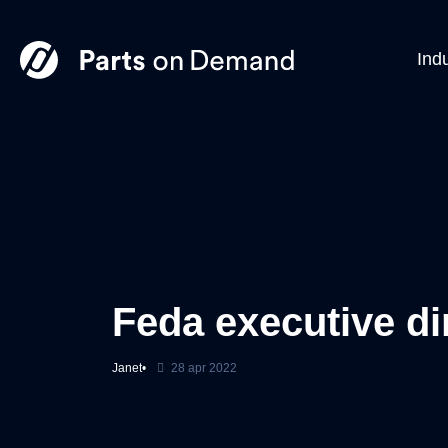
Ind
Feda executive di
Janet
28 apr 2022