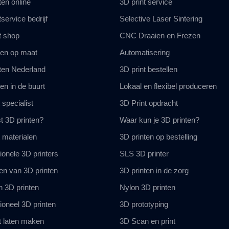
ten online
3D print service
service bedrijf
Selective Laser Sintering
t shop
CNC Draaien en Frezen
ten op maat
Automatisering
ten Nederland
3D print bestellen
en in de buurt
Lokaal en flexibel produceren
 specialist
3D Print opdracht
t 3D printen?
Waar kun je 3D printen?
t materialen
3D printen op bestelling
ionele 3D printers
SLS 3D printer
en van 3D printen
3D printen in de zorg
 3D printen
Nylon 3D printen
ioneel 3D printen
3D prototyping
t laten maken
3D Scan en print