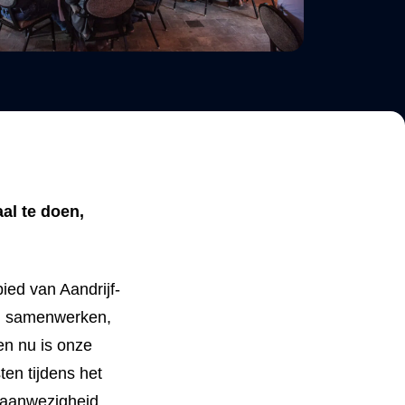
al te doen,
ied van Aandrijf-
en samenwerken,
en nu is onze
en tijdens het
e aanwezigheid