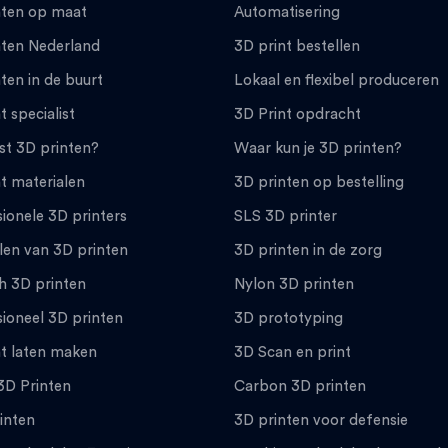
nten op maat
Automatisering
nten Nederland
3D print bestellen
ten in de buurt
Lokaal en flexibel produceren
t specialist
3D Print opdracht
st 3D printen?
Waar kun je 3D printen?
t materialen
3D printen op bestelling
ionele 3D printers
SLS 3D printer
len van 3D printen
3D printen in de zorg
h 3D printen
Nylon 3D printen
ioneel 3D printen
3D prototyping
nt laten maken
3D Scan en print
3D Printen
Carbon 3D printen
inten
3D printen voor defensie