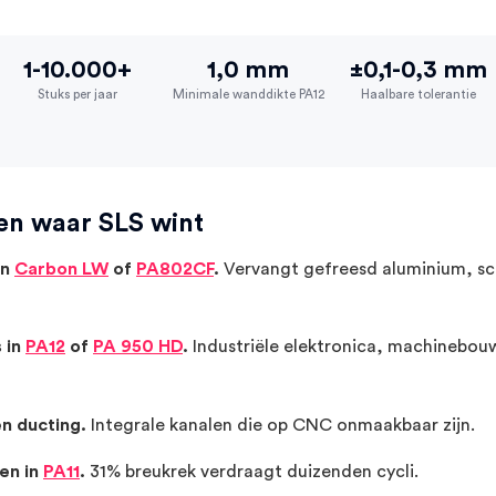
1-10.000+
1,0 mm
±0,1-0,3 mm
Stuks per jaar
Minimale wanddikte PA12
Haalbare tolerantie
gen waar SLS wint
in
Carbon LW
of
PA802CF
.
Vervangt gefreesd aluminium, sc
 in
PA12
of
PA 950 HD
.
Industriële elektronica, machinebou
n ducting.
Integrale kanalen die op CNC onmaakbaar zijn.
ren in
PA11
.
31% breukrek verdraagt duizenden cycli.