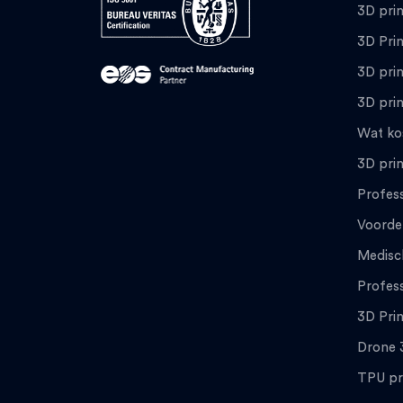
3D pri
3D Pri
3D prin
3D prin
Wat ko
3D prin
Profess
Voorde
Medisc
Profess
3D Pri
Drone 
TPU pr