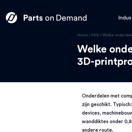
Indus
Home
/
FAQ
/
Welke onderdelen
Welke onder
3D-printpr
Onderdelen met comple
zijn geschikt. Typisc
devices, machinebou
wanddiktes onder 0,8
andere route.