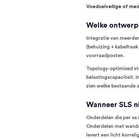
Voedselveilige of me
Welke ontwerp-
Integratie van meerder
(behuizing + kabelhaak 
voorraadposten.
Topology-optimised str
belastingscapaciteit. I
zien welke bestaande a
Wanneer SLS ni
Onderdelen die per se 
Onderdelen met wanden
levert een licht korreli