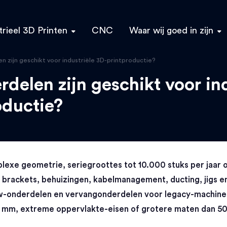
trieel 3D Printen
CNC
Waar wij goed in zijn
 zijn geschikt voor industriële 3D-printproductie?
delen zijn geschikt voor ind
oductie?
xe geometrie, seriegroottes tot 10.000 stuks per jaar o
h: brackets, behuizingen, kabelmanagement, ducting, jigs e
w-onderdelen en vervangonderdelen voor legacy-machine
 mm, extreme oppervlakte-eisen of grotere maten dan 5