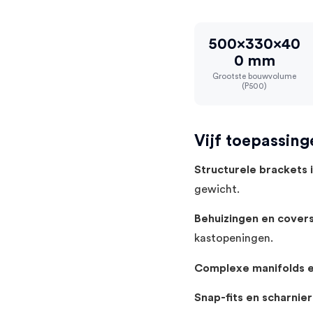
500×330×40
0 mm
Grootste bouwvolume
(P500)
Vijf toepassin
Structurele brackets 
gewicht.
Behuizingen en covers
kastopeningen.
Complexe manifolds e
Snap-fits en scharnie