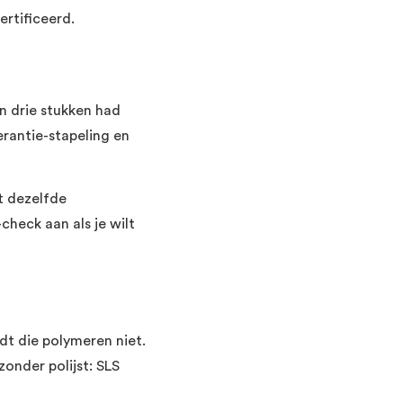
rtificeerd.
n drie stukken had
erantie-stapeling en
t dezelfde
check aan als je wilt
dt die polymeren niet.
onder polijst: SLS