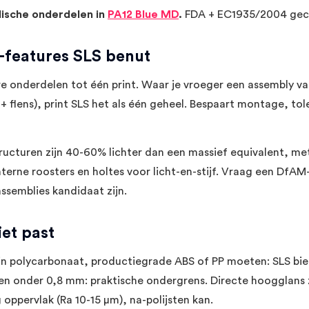
dische onderdelen in
PA12 Blue MD
.
FDA + EC1935/2004 gece
features SLS benut
e onderdelen tot één print. Waar je vroeger een assembly va
+ flens), print SLS het als één geheel. Bespaart montage, tol
ucturen zijn 40-60% lichter dan een massief equivalent, me
nterne roosters en holtes voor licht-en-stijf. Vraag een DfAM-
ssemblies kandidaat zijn.
et past
in polycarbonaat, productiegrade ABS of PP moeten: SLS bie
 onder 0,8 mm: praktische ondergrens. Directe hoogglans z
g oppervlak (Ra 10-15 μm), na-polijsten kan.