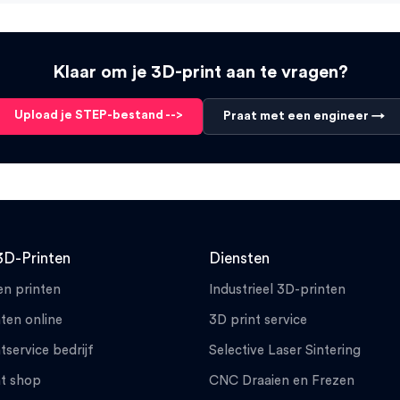
Klaar om je 3D-print aan te vragen?
Upload je STEP-bestand -->
Praat met een engineer →
3D-Printen
Diensten
en printen
Industrieel 3D-printen
ten online
3D print service
tservice bedrijf
Selective Laser Sintering
nt shop
CNC Draaien en Frezen