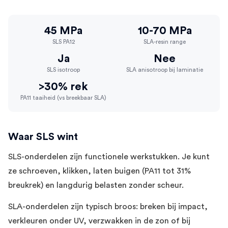
45 MPa
10-70 MPa
SLS PA12
SLA-resin range
Ja
Nee
SLS isotroop
SLA anisotroop bij laminatie
>30% rek
PA11 taaiheid (vs breekbaar SLA)
Waar SLS wint
SLS-onderdelen zijn functionele werkstukken. Je kunt
ze schroeven, klikken, laten buigen (PA11 tot 31%
breukrek) en langdurig belasten zonder scheur.
SLA-onderdelen zijn typisch broos: breken bij impact,
verkleuren onder UV, verzwakken in de zon of bij