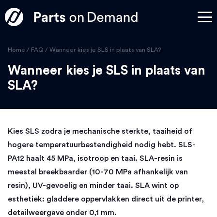
Home
/
FAQ
/
Wanneer kies je SLS in plaats van SLA?
Wanneer kies je SLS in plaats van
SLA?
Kies SLS zodra je mechanische sterkte, taaiheid of
hogere temperatuurbestendigheid nodig hebt. SLS-
PA12 haalt 45 MPa, isotroop en taai. SLA-resin is
meestal breekbaarder (10-70 MPa afhankelijk van
resin), UV-gevoelig en minder taai. SLA wint op
esthetiek: gladdere oppervlakken direct uit de printer,
detailweergave onder 0,1 mm.