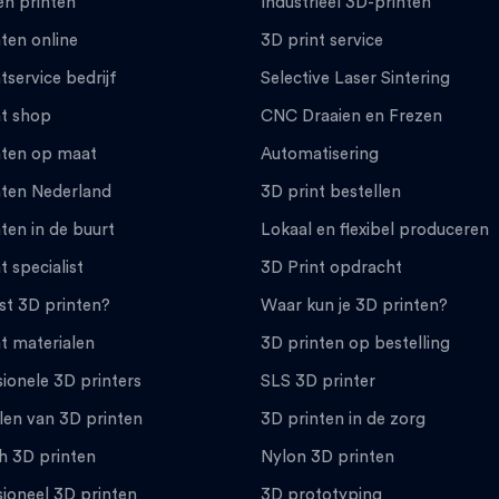
en printen
Industrieel 3D-printen
ten online
3D print service
tservice bedrijf
Selective Laser Sintering
nt shop
CNC Draaien en Frezen
nten op maat
Automatisering
nten Nederland
3D print bestellen
ten in de buurt
Lokaal en flexibel produceren
t specialist
3D Print opdracht
st 3D printen?
Waar kun je 3D printen?
t materialen
3D printen op bestelling
ionele 3D printers
SLS 3D printer
len van 3D printen
3D printen in de zorg
h 3D printen
Nylon 3D printen
ioneel 3D printen
3D prototyping