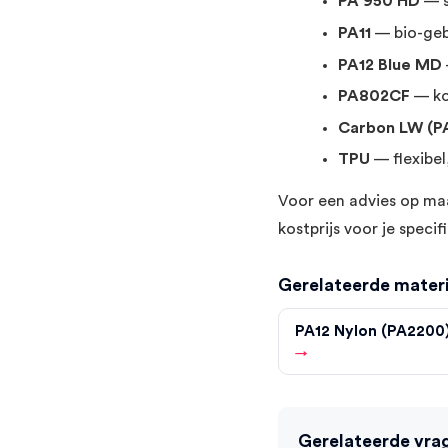
PA 950 HD
— s
PA11
— bio-geb
PA12 Blue MD
PA802CF
— ko
Carbon LW (
TPU
— flexibel
Voor een advies op maa
kostprijs voor je speci
Gerelateerde mater
PA12 Nylon (PA2200
→
Gerelateerde vra