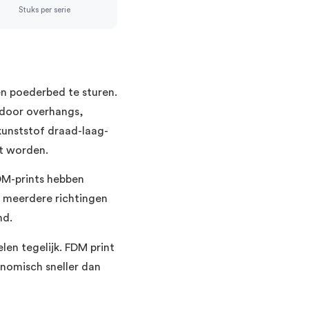
Stuks per serie
en poederbed te sturen.
door overhangs,
kunststof draad-laag-
et worden.
FDM-prints hebben
n meerdere richtingen
nd.
len tegelijk. FDM print
onomisch sneller dan