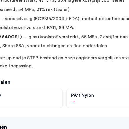
tructureel zwart, 47 MPa, 35% lagere kostprijs voor series
aseerd, 54 MPa, 31% rek (taaier)
— voedselveilig (EC1935/2004 + FDA), metaal-detecteerbaa
olstofvezel-versterkt PA11, 89 MPa
PA640GSL)
— glas+koolstof versterkt, 56 MPa, 2x stijfer dan
, Shore 88A, voor afdichtingen en flex-onderdelen
t: upload je STEP-bestand en onze engineers vergelijken ster
fieke toepassing.
ialen
)
PA11 Nylon
→
gen