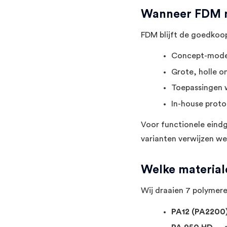
Wanneer FDM no
FDM blijft de goedkoop
Concept-modell
Grote, holle o
Toepassingen 
In-house proto
Voor functionele eindg
varianten verwijzen we
Welke material
Wij draaien 7 polymeren
PA12 (PA2200