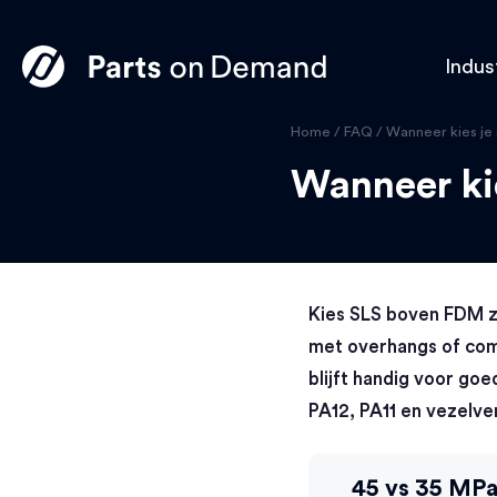
Indus
Home
/
FAQ
/
Wanneer kies je 
Wanneer ki
Kies SLS boven FDM z
met overhangs of comp
blijft handig voor go
PA12, PA11 en vezelve
45 vs 35 MP