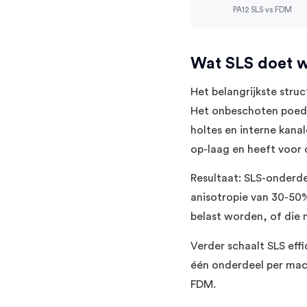
PA12 SLS vs FDM
Wat SLS doet w
Het belangrijkste stru
Het onbeschoten poed
holtes en interne kana
op-laag en heeft voor
Resultaat: SLS-onderdel
anisotropie van 30-50
belast worden, of die 
Verder schaalt SLS eff
één onderdeel per mach
FDM.