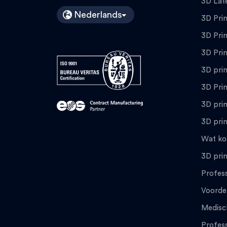
3D Lat
Nederlands
3D Prin
3D Prin
3D Pri
3D pri
3D Pri
3D prin
3D prin
Wat ko
3D prin
Profess
Voorde
Medisc
Profess