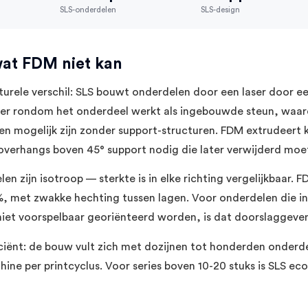
SLS-onderdelen
SLS-design
at FDM niet kan
cturele verschil: SLS bouwt onderdelen door een laser door e
er rondom het onderdeel werkt als ingebouwde steun, waar
len mogelijk zijn zonder support-structuren. FDM extrudeert 
 overhangs boven 45° support nodig die later verwijderd mo
en zijn isotroop — sterkte is in elke richting vergelijkbaar. 
%, met zwakke hechting tussen lagen. Voor onderdelen die i
niet voorspelbaar georiënteerd worden, is dat doorslaggeve
iciënt: de bouw vult zich met dozijnen tot honderden onderde
ine per printcyclus. Voor series boven 10-20 stuks is SLS ec