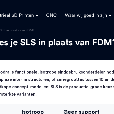
trieel 3D Printen
CNC
Waar wij goed in zijn
SLS in plaats van FDM?
es je SLS in plaats van FDM
odra je functionele, isotrope eindgebruiksonderdelen no
lexe interne structuren, of seriegroottes tussen 10 en 
edkope concept-modellen; SLS is de productie-grade keuze
rsterkte varianten.
a
Isotroop
Geen support